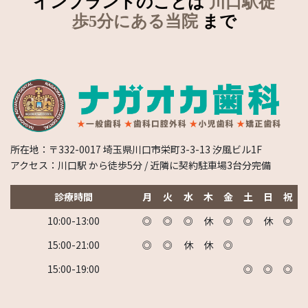
インプラントのことは
川口駅徒
歩5分にある当院
まで
所在地：〒332-0017 埼玉県川口市栄町3-3-13 汐風ビル1F
アクセス：川口駅 から徒歩5分 / 近隣に契約駐車場3台分完備
診療時間
月
火
水
木
金
土
日
祝
10:00-13:00
◎
◎
◎
休
◎
◎
休
◎
15:00-21:00
◎
◎
休
休
◎
15:00-19:00
◎
◎
◎