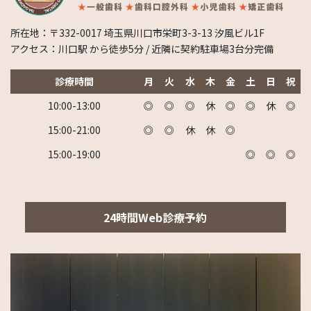
所在地：〒332-0017 埼玉県川口市栄町3-3-13 汐風ビル1F
アクセス：川口駅 から徒歩5分 / 近隣に契約駐車場3台分完備
診療時間
月
火
水
木
金
土
日
祝
10:00-13:00
◎
◎
◎
休
◎
◎
休
◎
15:00-21:00
◎
◎
休
休
◎
15:00-19:00
◎
◎
◎
24時間Web診療予約