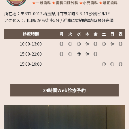
所在地：〒332-0017 埼玉県川口市栄町3-3-13 汐風ビル1F
アクセス：川口駅 から徒歩5分 / 近隣に契約駐車場3台分完備
診療時間
月
火
水
木
金
土
日
祝
10:00-13:00
◎
◎
◎
休
◎
◎
休
◎
15:00-21:00
◎
◎
休
休
◎
15:00-19:00
◎
◎
◎
24時間Web診療予約