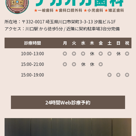
所在地：〒332-0017 埼玉県川口市栄町3-3-13 汐風ビル1F
アクセス：川口駅 から徒歩5分 / 近隣に契約駐車場3台分完備
診療時間
月
火
水
木
金
土
日
祝
10:00-13:00
◎
◎
◎
休
◎
◎
休
◎
15:00-21:00
◎
◎
休
休
◎
15:00-19:00
◎
◎
◎
24時間Web診療予約