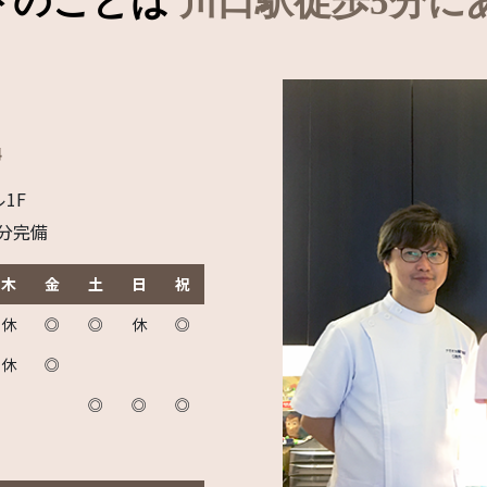
トのことは
川口駅徒歩5分に
ル1F
台分完備
木
金
土
日
祝
休
◎
◎
休
◎
休
◎
◎
◎
◎