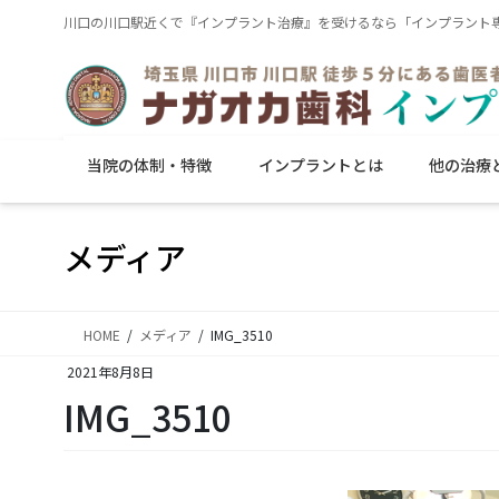
コ
ナ
川口の川口駅近くで『インプラント治療』を受けるなら「インプラント専
ン
ビ
テ
ゲ
ン
ー
ツ
シ
に
ョ
当院の体制・特徴
インプラントとは
他の治療
移
ン
動
に
移
メディア
動
HOME
メディア
IMG_3510
2021年8月8日
IMG_3510