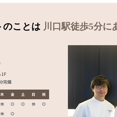
トのことは
川口駅徒歩5分に
ル1F
台分完備
木
金
土
日
祝
休
◎
◎
休
◎
休
◎