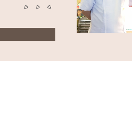
◎
◎
◎