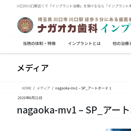
コ
ナ
川口の川口駅近くで『インプラント治療』を受けるなら「インプラント専
ン
ビ
テ
ゲ
ン
ー
ツ
シ
に
ョ
当院の体制・特徴
インプラントとは
他の治療
移
ン
動
に
移
メディア
動
HOME
メディア
nagaoka-mv1 – SP_アートボード 1
2020年6月21日
nagaoka-mv1 – SP_アー