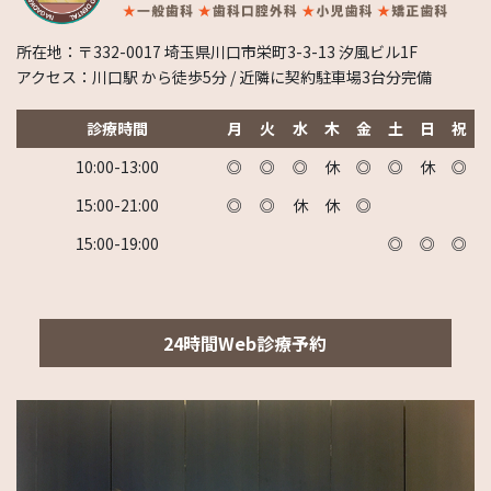
所在地：〒332-0017 埼玉県川口市栄町3-3-13 汐風ビル1F
アクセス：川口駅 から徒歩5分 / 近隣に契約駐車場3台分完備
診療時間
月
火
水
木
金
土
日
祝
10:00-13:00
◎
◎
◎
休
◎
◎
休
◎
15:00-21:00
◎
◎
休
休
◎
15:00-19:00
◎
◎
◎
24時間Web診療予約